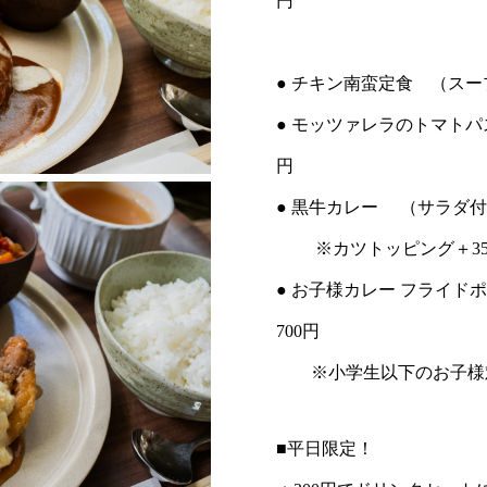
円
● チキン南蛮定食 （スー
● モッツァレラのトマトパス
円
● 黒牛カレー （サラ
※カツトッピング＋35
● お子様カレー 
700円
※小学生以下のお子様
■平日限定！