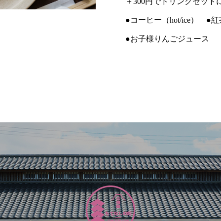
＋300円でドリンクセット
●コーヒー（hot/ice） ●紅
●お子様りんごジュース