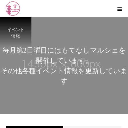
イベント
情報
毎
月
第
2
日
曜
日
に
は
も
て
な
し
マ
ル
シ
ェ
を
開
催
し
て
い
ま
す
。
そ
の
他
各
種
イ
ベ
ン
ト
情
報
を
更
新
し
て
い
ま
す